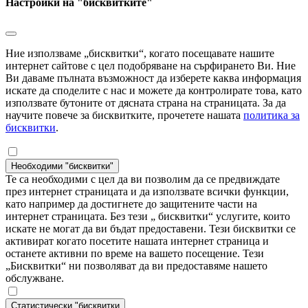
Настройки на "бисквитките"
Ние използваме „бисквитки“, когато посещавате нашите
интернет сайтове с цел подобряване на сърфирането Ви. Ние
Ви даваме пълната възможност да изберете каква информация
искате да споделите с нас и можете да контролирате това, като
използвате бутоните от дясната страна на страницата. За да
научите повече за бисквитките, прочетете нашата
политика за
бисквитки
.
Необходими "бисквитки"
Те са необходими с цел да ви позволим да се предвиждате
през интернет страницата и да използвате всички функции,
като например да достигнете до защитените части на
интернет страницата. Без тези „ бисквитки“ услугите, които
искате не могат да ви бъдат предоставени. Тези бисквитки се
активират когато посетите нашата интернет страница и
останете активни по време на вашето посещение. Тези
„Бисквитки“ ни позволяват да ви предоставяме нашето
обслужване.
Статистически "бисквитки