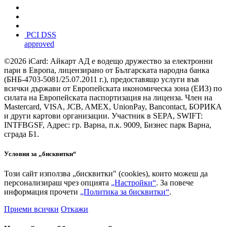
PCI DSS
approved
©2026 iCard: Айкарт АД е водещо дружество за електронни
пари в Европа, лицензирано от Българската народна банка
(БНБ-4703-5081/25.07.2011 г.), предоставящо услуги във
всички държави от Европейската икономическа зона (ЕИЗ) по
силата на Европейската паспортизация на лиценза. Член на
Mastercard, VISA, JCB, AMEX, UnionPay, Bancontact, БОРИКА
и други картови организации. Участник в SEPA, SWIFT:
INTFBGSF, Адрес: гр. Варна, п.к. 9009, Бизнес парк Варна,
сграда Б1.
Условия за „бисквитки“
Този сайт използва „бисквитки" (cookies), които можеш да
персонализираш чрез опцията
„Настройки“
. За повече
информация прочети
„Политика за бисквитки“
.
Приеми всички
Откажи