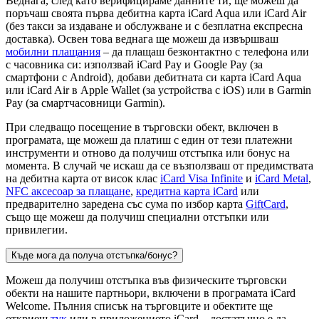
Веднага, след като верифицираме данните ти, ще можеш да
поръчаш своята първа дебитна карта iCard Aqua или iCard Air
(без такси за издаване и обслужване и с безплатна експресна
доставка). Освен това веднага ще можеш да извършваш
мобилни плащания
– да плащаш безконтактно с телефона или
с часовника си: използвай iCard Pay и Google Pay (за
смартфони с Android), добави дебитната си карта iCard Aqua
или iCard Air в Apple Wallet (за устройства с iOS) или в Garmin
Pay (за смартчасовници Garmin).
При следващо посещение в търговски обект, включен в
програмата, ще можеш да платиш с един от тези платежни
инструменти и отново да получиш отстъпка или бонус на
момента. В случай че искаш да се възползваш от предимствата
на дебитна карта от висок клас
iCard Visa Infinite
и
iCard Metal
,
NFC аксесоар за плащане
,
кредитна карта iCard
или
предварително заредена със сума по избор карта
GiftCard
,
също ще можеш да получиш специални отстъпки или
привилегии.
Къде мога да получа отстъпка/бонус?
Можеш да получиш отстъпка във физическите търговски
обекти на нашите партньори, включени в програмата iCard
Welcome. Пълния списък на търговците и обектите ще
откриеш
тук
или в приложението iCard – достатъчно е да