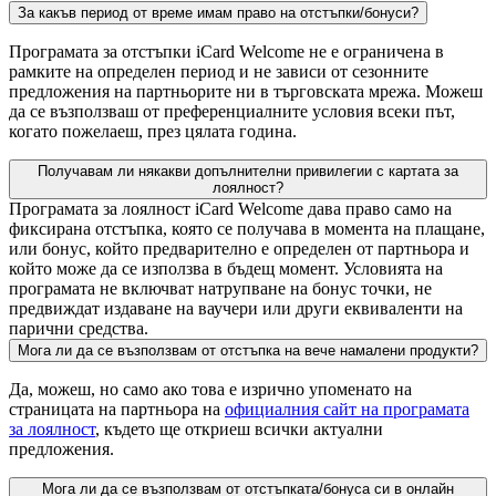
За какъв период от време имам право на отстъпки/бонуси?
Програмата за отстъпки iCard Welcome не e ограничена в
рамките на определен период и не зависи от сезонните
предложения на партньорите ни в търговската мрежа. Можеш
да се възползваш от преференциалните условия всеки път,
когато пожелаеш, през цялата година.
Получавам ли някакви допълнителни привилегии с картата за
лоялност?
Програмата за лоялност iCard Welcome дава право само на
фиксирана отстъпка, която се получава в момента на плащане,
или бонус, който предварително е определен от партньора и
който може да се използва в бъдещ момент. Условията на
програмата не включват натрупване на бонус точки, не
предвиждат издаване на ваучери или други еквиваленти на
парични средства.
Мога ли да се възползвам от отстъпка на вече намалени продукти?
Да, можеш, но само ако това е изрично упоменато на
страницата на партньора на
официалния сайт на програмата
за лоялност
, където ще откриеш всички актуални
предложения.
Мога ли да се възползвам от отстъпката/бонуса си в онлайн