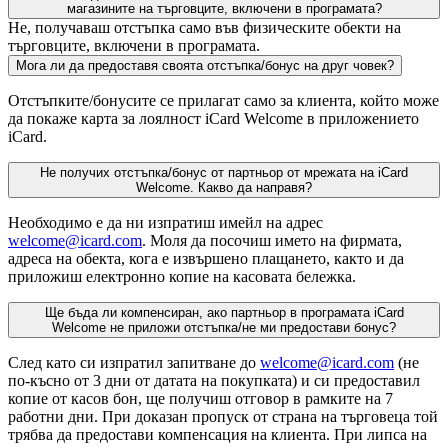
магазините на търговците, включени в програмата?
Не, получаваш отстъпка само във физическите обекти на
търговците, включени в програмата.
Мога ли да предоставя своята отстъпка/бонус на друг човек?
Отстъпките/бонусите се прилагат само за клиента, който може
да покаже карта за лоялност iCard Welcome в приложението
iCard.
Не получих отстъпка/бонус от партньор от мрежата на iCard
Welcome. Какво да направя?
Необходимо е да ни изпратиш имейл на адрес
welcome@icard.com
. Моля да посочиш името на фирмата,
адреса на обекта, кога е извършено плащането, както и да
приложиш електронно копие на касовата бележка.
Ще бъда ли компенсиран, ако партньор в програмата iCard
Welcome не приложи отстъпка/не ми предостави бонус?
След като си изпратил запитване до
welcome@icard.com
(не
по-късно от 3 дни от датата на покупката) и си предоставил
копие от касов бон, ще получиш отговор в рамките на 7
работни дни. При доказан пропуск от страна на търговеца той
трябва да предостави компенсация на клиента. При липса на