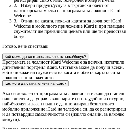
регистрирай само с име, телефонен номер и имейл.
2. Избери продукт/услуга в търговски обект от
партньорската мрежа на програмата за лоялност iCard
Welcome.
3. Отиди на касата, покажи картата за лоялност iCard
Welcome в мобилното приложение iCard и при плащане
служителят ще преизчисли цената или ще ти предостави
бонус.
Готово, вече спестяваш.
Кой може да се възползва от отстъпка/бонус?
Програмата за лоялност iCard Welcome е за всички, изтеглили
дигиталния портфейл iCard. Отстъпка може да получи всеки,
който покаже на служителя на касата в обекта картата си за
лоялност в приложението
Как мога да стана клиент на iCard?
Ако си доволен от програмата за лоялност и искаш да станеш
наш клиент и да управляваш парите си по- удобно и сигурно,
най-бързият и лесен начин е да инсталираш безплатното
мобилно приложение iCard на телефона си, да се регистрираш
и да потвърдиш самоличността си (изцяло онлайн, за няколко
минути).