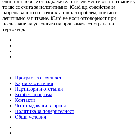
един или повече от задължителните елементи от запитването,
то ще се счита за нелегитимно. iCard ще съдейства за
разрешаването на всеки възникнал проблем, описан в
легитимно запитване. iCard не носи отговорност при
неспазване на условията на програмата от страна на
търговеца.
Програма за лоялност
Карта за отстъпки
Партньори и отстъпки
Кешбек програма
Контакти
Често задавани въпроси
Политика за поверителност
Общи условия