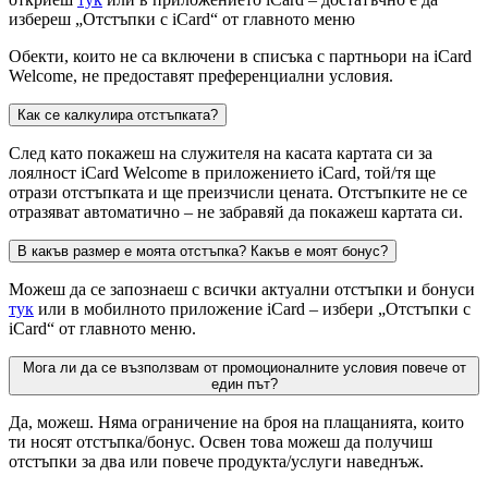
избереш „Отстъпки с iCard“ от главното меню
Обекти, които не са включени в списъка с партньори на iCard
Welcome, не предоставят преференциални условия.
Как се калкулира отстъпката?
След като покажеш на служителя на касата картата си за
лоялност iCard Welcome в приложението iCard, той/тя ще
отрази отстъпката и ще преизчисли цената. Отстъпките не се
отразяват автоматично – не забравяй да покажеш картата си.
В какъв размер е моята отстъпка? Какъв е моят бонус?
Можеш да се запознаеш с всички актуални отстъпки и бонуси
тук
или в мобилното приложение iCard – избери „Отстъпки с
iCard“ от главното меню.
Мога ли да се възползвам от промоционалните условия повече от
един път?
Да, можеш. Няма ограничение на броя на плащанията, които
ти носят отстъпка/бонус. Освен това можеш да получиш
отстъпки за два или повече продукта/услуги наведнъж.